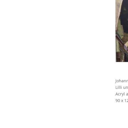
Johan
Lilli u
Acryl 
90 x 1