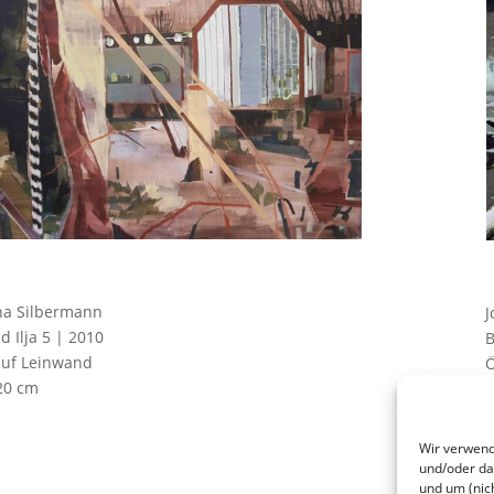
na Silbermann
J
nd Ilja 5 | 2010
B
auf Leinwand
Ö
20 cm
9
Wir verwend
und/oder da
und um (nic