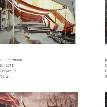
na Silbermann
J
5 | 2011
S
 Leinwand
Ö
300 cm
9