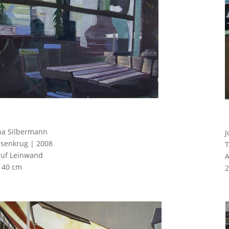
na Silbermann
J
senkrug | 2008
T
auf Leinwand
A
140 cm
2