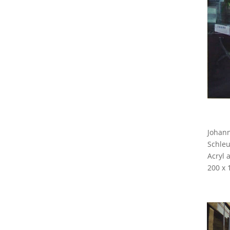
Johan
Schleu
Acryl 
200 x 